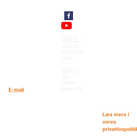
kalkkaminoen.
Kontakt
anvendes kun
teknisk
Bent
nødvendige
Poulsen
cookies til drif
Volden 12A,
GDPR -
af siden
Skelhøje
cokie og
(session,
persondata
7470 Karup
farvetema og
politik
J
tidszone). Der
FAQ -
indsamles inge
+45 25 85
ofte
statistik eller
21 05
stillede
marketingdata
spørgsmål
E-mail
og deles ingen
oplysninger m
tredjeparter.
Læs mere i
vores
privatlivspoliti