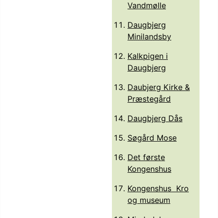
Vandmølle
Daugbjerg
Minilandsby
Kalkpigen i
Daugbjerg
Daubjerg Kirke &
Præstegård
Daugbjerg Dås
Søgård Mose
Det første
Kongenshus
Kongenshus Kro
og museum