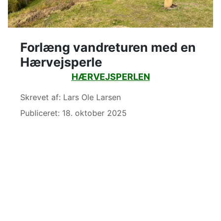
Forlæng vandreturen med en
Hærvejsperle
HÆRVEJSPERLEN
Detaljer
Skrevet af:
Lars Ole Larsen
Publiceret: 18. oktober 2025
Privatliv &
Cookies:
På