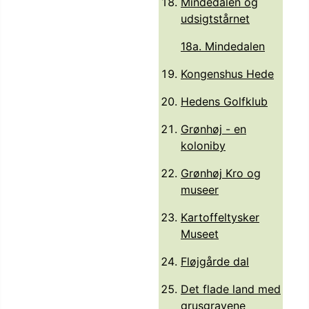
Mindedalen og
udsigtstårnet
18a. Mindedalen
Kongenshus Hede
Hedens Golfklub
Grønhøj - en
koloniby
Grønhøj Kro og
museer
Kartoffeltysker
Museet
Fløjgårde dal
Det flade land med
grusgravene